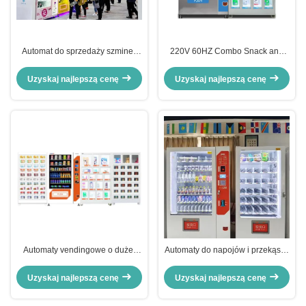
Automat do sprzedaży szminek
220V 60HZ Combo Snack and
Combo z czytnikiem kart
Soda Vending Machine 60W
Certyfikat CE
Power OEM
Uzyskaj najlepszą cenę
Uzyskaj najlepszą cenę
Automaty vendingowe o dużej
Automaty do napojów i przekąsek
pojemności Dowolne kombinacje
HALOO o wysokości 1920 mm
Uzyskaj najlepszą cenę
Uzyskaj najlepszą cenę