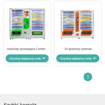
Automaty sprzedające Combo z
24-godzinny automat
certyfikatem ISO z ekranem
kombinowany do napojów i
dotykowym 22-calowy ekran
przekąsek Certyfikat CE
Uzyskaj najlepszą cenę
Uzyskaj najlepszą cenę
dotykowy
1
Szybki kontakt