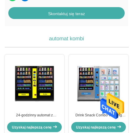
Skontaktuj się teraz
automat kombi
24-godzinny automat z
Drink Snack Combo Vending
przekąskami i napojami do
Machine ODM z 6 szufladami 7
centrum handlowego
kanałów
Uzyskaj najlepszą cenę
Uzyskaj najlepszą cenę