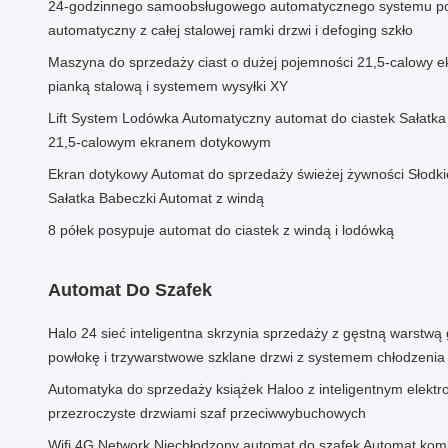
24-godzinnego samoobsługowego automatycznego systemu po
automatyczny z całej stalowej ramki drzwi i defoging szkło
Maszyna do sprzedaży ciast o dużej pojemności 21,5-calowy e
pianką stalową i systemem wysyłki XY
Lift System Lodówka Automatyczny automat do ciastek Sałatka
21,5-calowym ekranem dotykowym
Ekran dotykowy Automat do sprzedaży świeżej żywności Słodki
Sałatka Babeczki Automat z windą
8 półek posypuje automat do ciastek z windą i lodówką
Automat Do Szafek
Halo 24 sieć inteligentna skrzynia sprzedaży z gęstną warstw
powłokę i trzywarstwowe szklane drzwi z systemem chłodzenia
Automatyka do sprzedaży książek Haloo z inteligentnym elekt
przezroczyste drzwiami szaf przeciwwybuchowych
Wifi 4G Network Niechłodzony automat do szafek Automat ko