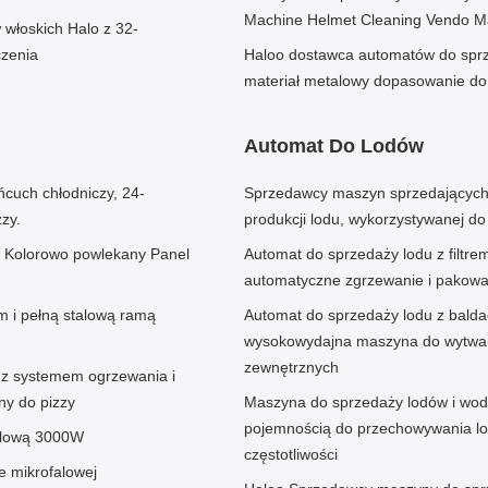
Machine Helmet Cleaning Vendo M
włoskich Halo z 32-
zenia
Haloo dostawca automatów do sprz
materiał metalowy dopasowanie do 
Automat Do Lodów
ńcuch chłodniczy, 24-
Sprzedawcy maszyn sprzedających 
zy.
produkcji lodu, wykorzystywanej do 
e Kolorowo powlekany Panel
Automat do sprzedaży lodu z filtre
automatyczne zgrzewanie i pakowa
 i pełną stalową ramą
Automat do sprzedaży lodu z balda
wysokowydajna maszyna do wytwar
zewnętrznych
z systemem ogrzewania i
ny do pizzy
Maszyna do sprzedaży lodów i wod
pojemnością do przechowywania lod
alową 3000W
częstotliwości
e mikrofalowej