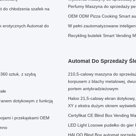
Perfumy Maszyna do sprzedaży pe
 do chłodzenia szafek na
OEM ODM Pizza Cooking Smart aut
 erotycznych Automat do
W pełni zautomatyzowane intelige
Recykling butelek Smart Vending 
Automat Do Sprzedaży Śl
360 sztuk, z szybą
210,5-calowy maszyna do sprzeda
korpusem z blachy metalowej, dw
portem antykradzieżowym
ałe
Haloo 21,5-calowy ekran dotykowy
kranem dotykowym z funkcją
XY z ekstra dużym oknem wyświetl
Certyfikat CE Blind Box Vending 
pojami i przekąskami OEM
LED Light Losowe pudełko do gier 
imno
HALOO Blind Box automat sprzeda