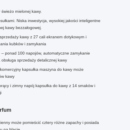
świeżo mielonej kawy.
łkami. Niska inwestycja, wysokiej jakości inteligentne
nej kawy bezzałogowej.
sprzedaży kawy z 27 cali ekranem dotykowym i
ania kubków i zamykania
o – ponad 100 napojów, automatyczne zamykanie
a obsługa sprzedaży detalicznej kawy
y komercyjny kapsułka maszyna do kawy może
jów kawy
rący i zimny napój kapsułka do kawy z 14 smaków i
i
erfum
ienny może pomieścić cztery różne zapachy i posiada
u na blacie.