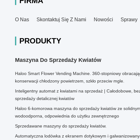
FIRMA
O Nas
Skontaktuj Się Z Nami
Nowości
Sprawy
PRODUKTY
Maszyna Do Sprzedaży Kwiatów
Haloo Smart Flower Vending Machine. 360-stopniowy obracając
konserwacji chłodzony powietrzem, szkło przeciw mgle.
Inteligentny automat z kwiatami na sprzedaż | Całodobowe, b
sprzedaży detalicznej kwiatów
Haloo 6-komorowa maszyna do sprzedaży kwiatów ze solidny
wodoodporna, odpowiednia do użytku zewnętrznego
Sprzedawane maszyny do sprzedaży kwiatów.
Automatyczna lodówka z ekranem dotykowym i galwanizowan