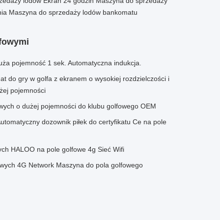
zedaży lodów Ekran 24 godzin Maszyna do sprzedaży
ia Maszyna do sprzedaży lodów bankomatu
lfowymi
Duża pojemność 1 sek. Automatyczna indukcja.
t do gry w golfa z ekranem o wysokiej rozdzielczości i
ej pojemności
owych o dużej pojemności do klubu golfowego OEM
utomatyczny dozownik piłek do certyfikatu Ce na pole
ych HALOO na pole golfowe 4g Sieć Wifi
owych 4G Network Maszyna do pola golfowego