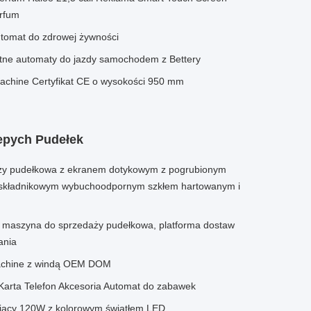
rfum
omat do zdrowej żywności
ntne automaty do jazdy samochodem z Bettery
Machine Certyfikat CE o wysokości 950 mm
epych Pudełek
ży pudełkowa z ekranem dotykowym z pogrubionym
uskładnikowym wybuchoodpornym szkłem hartowanym i
, maszyna do sprzedaży pudełkowa, platforma dostaw
ania
Machine z windą OEM DOM
Karta Telefon Akcesoria Automat do zabawek
jący 120W z kolorowym światłem LED