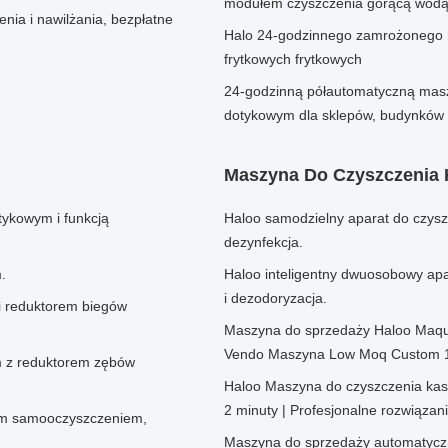
modułem czyszczenia gorącą wod
ia i nawilżania, bezpłatne
Halo 24-godzinnego zamrożonego m
frytkowych frytkowych
24-godzinną półautomatyczną masz
dotykowym dla sklepów, budynków 
Maszyna Do Czyszczenia
ykowym i funkcją
Haloo samodzielny aparat do czysz
dezynfekcja.
.
Haloo inteligentny dwuosobowy apa
i dezodoryzacja.
i reduktorem biegów
Maszyna do sprzedaży Haloo Maqui
Vendo Maszyna Low Moq Custom 15
 z reduktorem zębów
Haloo Maszyna do czyszczenia kas
2 minuty | Profesjonalne rozwiąza
ym samooczyszczeniem,
Maszyna do sprzedaży automatycz