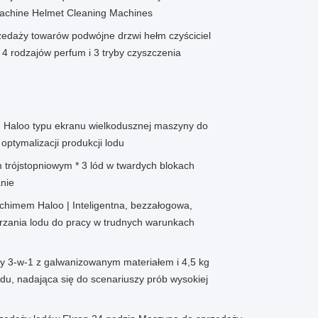
achine Helmet Cleaning Machines
edaży towarów podwójne drzwi hełm czyściciel
4 rodzajów perfum i 3 tryby czyszczenia
Haloo typu ekranu wielkodusznej maszyny do
optymalizacji produkcji lodu
m trójstopniowym * 3 lód w twardych blokach
nie
chimem Haloo | Inteligentna, bezzałogowa,
zania lodu do pracy w trudnych warunkach
y 3-w-1 z galwanizowanym materiałem i 4,5 kg
u, nadająca się do scenariuszy prób wysokiej