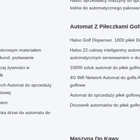
Haloo Sprzedawcy maszyny do spr
lodów do automatycznego pakowan
Automat Z Piłeczkami Go
Haloo Golf Dispenser. 1000 piłek 
olorowym materiałem
Haloo 22-calowy inteligentny automa
ekund, podawanie
automatycznym serwowaniem o duż
cej żywności w
10000 sztuk automat do piłek golf
dk
4G Wifi Network Automat do golfa A
nch Automat do sprzedaży
golfowe
alowej
Automat do sprzedaży piłek golfow
niem
Dozownik automatów do piłek golf
mka drzwi do automatu do
Maszyna Do Kawy