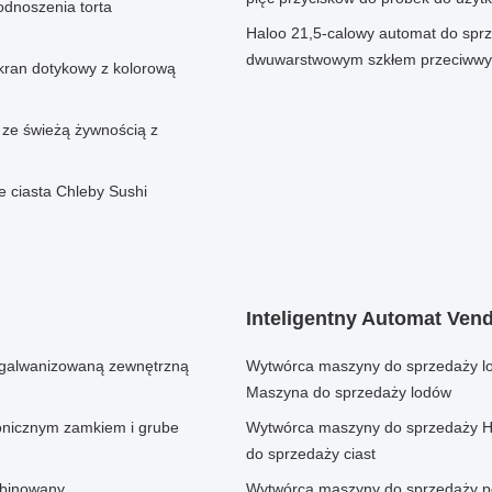
dnoszenia torta
Haloo 21,5-calowy automat do spr
dwuwarstwowym szkłem przeciwwyb
kran dotykowy z kolorową
 ze świeżą żywnością z
e ciasta Chleby Sushi
Inteligentny Automat Ven
ą galwanizowaną zewnętrzną
Wytwórca maszyny do sprzedaży lo
Maszyna do sprzedaży lodów
ronicznym zamkiem i grube
Wytwórca maszyny do sprzedaży H
do sprzedaży ciast
mbinowany
Wytwórca maszyny do sprzedaży pe