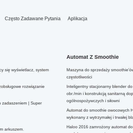
Często Zadawane Pytania
Aplikacja
Automat Z Smoothie
y się wyświetlacz, system
Maszyna do sprzedaży smoothie'ó
częstotliwości
ezobsługowe rozwiązanie
Inteligentny stacjonarny blender 
obr./min i konstrukcją sanitarną d
ogólnospożywczych i siłowni
m zadaszeniem | Super
Automat do smoothie owocowych Ha
wykonany z wytrzymałej i trwałej bl
Haloo 2016 zamrożony automat do 
ym arkuszem.