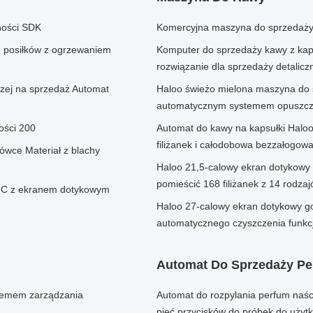
ności SDK
Komercyjna maszyna do sprzedaży 
 posiłków z ogrzewaniem
Komputer do sprzedaży kawy z kapsu
rozwiązanie dla sprzedaży detalicz
zej na sprzedaż Automat
Haloo świeżo mielona maszyna do 
automatycznym systemem opuszcz
ości 200
Automat do kawy na kapsułki Halo
filiżanek i całodobowa bezzałogow
ówce Materiał z blachy
Haloo 21,5-calowy ekran dotykow
pomieścić 168 filiżanek z 14 rodza
i C z ekranem dotykowym
Haloo 27-calowy ekran dotykowy go
automatycznego czyszczenia funkcj
Automat Do Sprzedaży P
stemem zarządzania
Automat do rozpylania perfum naśc
pięć przycisków do próbek do użytk