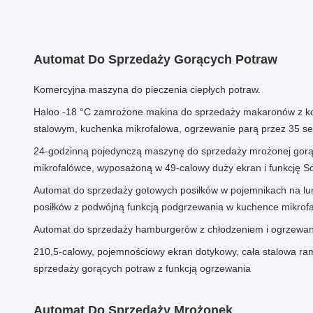
Automat Do Sprzedaży Gorących Potraw
Komercyjna maszyna do pieczenia ciepłych potraw.
Haloo -18 °C zamrożone makina do sprzedaży makaronów z k
stalowym, kuchenka mikrofalowa, ogrzewanie parą przez 35 s
24-godzinną pojedynczą maszynę do sprzedaży mrożonej gorą
mikrofalówce, wyposażoną w 49-calowy duży ekran i funkcję S
Automat do sprzedaży gotowych posiłków w pojemnikach na lu
posiłków z podwójną funkcją podgrzewania w kuchence mikrof
Automat do sprzedaży hamburgerów z chłodzeniem i ogrzewa
210,5-calowy, pojemnościowy ekran dotykowy, cała stalowa ra
sprzedaży gorących potraw z funkcją ogrzewania
Automat Do Sprzedaży Mrożonek