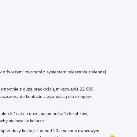
w z świeżymi owocami z systemem mieszania zmiennej
do smoothie z dużą prędkością miksowania 22 000
opuszczoną do kontaktu z żywnością dla sklepów
loo 32 cale o dużej pojemności 175 kubków,
achy stalowej w kolorze
sprzedaży koktajli z ponad 20 smakami owocowymi i