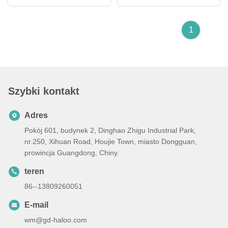
na blacie.
platformą odbiorczą XY
1
Szybki kontakt
Adres
Pokój 601, budynek 2, Dinghao Zhigu Industrial Park,
nr.250, Xihuan Road, Houjie Town, miasto Dongguan,
prowincja Guangdong, Chiny.
teren
86--13809260051
E-mail
wm@gd-haloo.com