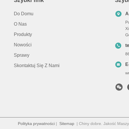
Szybki link
Szyb
Do Domu
A
Po
O Nas
X
Produkty
G
Nowości
t
8
Sprawy
E
Skontaktuj Się Z Nami
w
Polityka prywatności
|
Sitemap
| Chiny dobre. Jakość Maszy