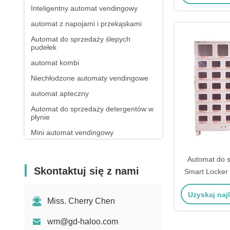
Inteligentny automat vendingowy
automat z napojami i przekąskami
Automat do sprzedaży ślepych
pudełek
automat kombi
Niechłodzone automaty vendingowe
automat apteczny
Automat do sprzedaży detergentów w
płynie
Mini automat vendingowy
Automat do sprzedaży zabawek
erotycznych
Automat do 
Skontaktuj się z nami
Maszyna do sprzedaży paznokci
Smart Locker
sprzedaż
Automat do sprzedaży odżywek
Uzyskaj naj
białkowych
Miss. Cherry Chen
wm@gd-haloo.com