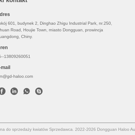
ki kontakt
dres
kój 601, budynek 2, Dinghao Zhigu Industrial Park, nr.250,
ihuan Road, Houjie Town, miasto Dongguan, prowincja
uangdong, Chiny.
eren
6--13809260051
-mail
m@gd-haloo.com
na do sprzedaży kwiatów Sprzedawca. 2022-2026 Dongguan Haloo Auto