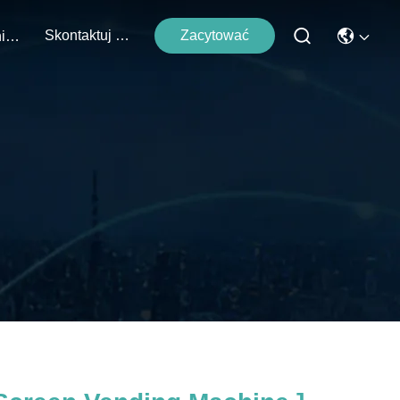
Skontaktuj Się Z Nami
Zacytować
Wydarzenia