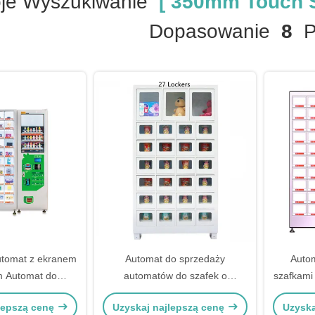
je Wyszukiwanie
[ 350mm Touch S
Dopasowanie
8
Pr
utomat z ekranem
Automat do sprzedaży
Auto
 Automat do
automatów do szafek o
szafkami
higienicznych
normalnej temperaturze
z pam
lepszą cenę
Uzyskaj najlepszą cenę
Uzyska
Automat do zabawek dla dzieci
spr