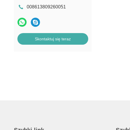
008613809260051
Skontaktuj się teraz