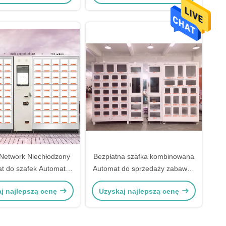
 Network Niechłodzony
Bezpłatna szafka kombinowana
t do szafek Automat
Automat do sprzedaży zabawek
kombinowany
erotycznych Automat do
j najlepszą cenę
Uzyskaj najlepszą cenę
sprzedaży dużych przedmiotów