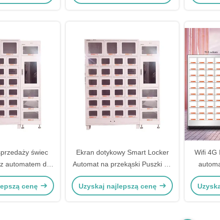
Automat do sprzedaży zabawek
sprzedaży świec
Ekran dotykowy Smart Locker
Wifi 4G
 z automatem do
Automat na przekąski Puszki na
automa
y 27 szafek
żywność Zabawki Świeca
lepszą cenę
Uzyskaj najlepszą cenę
Uzyska