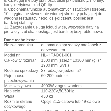
8. Obsługuj metody płatności, takie jak banknoty, monety,
karty kredytowe, kod QR itp.
9. Opcjonalna funkcja automatycznych sztućców i torebek.
10. oryginalne stworzenie wtórnej struktury pchającej do
wagonu restauracyjnego, dzięki czemu posiłek jest
bardziej stabilny.
11. Zarządzanie usługą icloud w tle, wszystkie daty na
pierwszy rzut oka, obsługa jest bardziej bezproblemowa.
Dane techniczne:
Nazwa produktu
automat do sprzedaży mrożonek z
ogrzewaniem
Model nr.
HL-HFJ-D01-001
Całkowity rozmiar
1500 mm (szer.) * 10300 mm (gł.) *
1980 mm (wys.)
Rodzaje sprzedaży
27 rodzajów jedzenia?
Pojemność
60-200 pudełek
przechowywania
Moc szczytowa
4000W z ogrzewaniem
Napięcie
110-220V,50/60Hz
Waga
450 kg
Rozmiar ekranu
Opcje 21,5-calowe lub 49-calowe
dotykowego