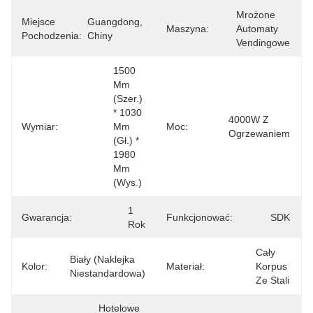
Mrożone 
Miejsce
Guangdong, 
Maszyna:
Automaty 
Pochodzenia:
Chiny
Vendingowe
1500 
Mm 
(szer.) 
* 1030 
4000W Z 
Wymiar:
Mm 
Moc:
Ogrzewaniem
(gł.) * 
1980 
Mm 
(wys.)
1 
Gwarancja:
Funkcjonować:
SDK
Rok
Cały 
Biały (naklejka 
Kolor:
Materiał:
Korpus 
Niestandardowa)
Ze Stali
Hotelowe 