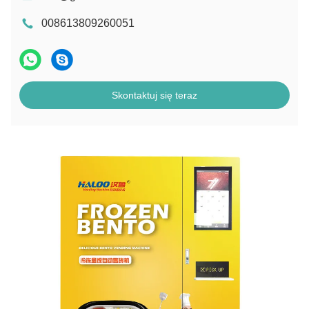
008613809260051
Skontaktuj się teraz