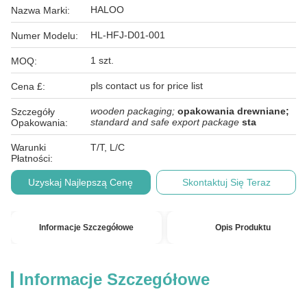
HALOO
Nazwa Marki:
HL-HFJ-D01-001
Numer Modelu:
1 szt.
MOQ:
pls contact us for price list
Cena £:
wooden packaging;
opakowania drewniane;
Szczegóły
standard and safe export package
sta
Opakowania:
Warunki
T/T, L/C
Płatności:
Uzyskaj Najlepszą Cenę
Skontaktuj Się Teraz
Informacje Szczegółowe
Opis Produktu
Informacje Szczegółowe