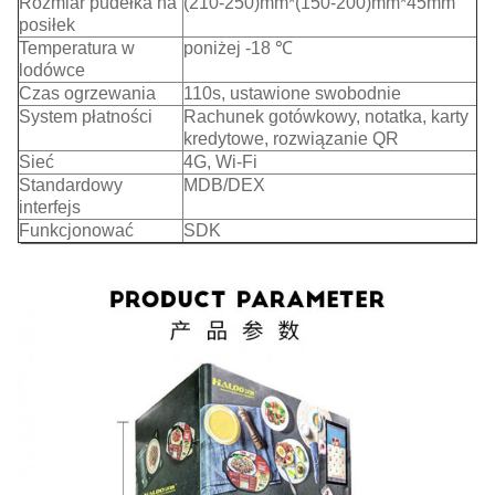
Rozmiar pudełka na
(210-250)mm*(150-200)mm*45mm
posiłek
Temperatura w
poniżej -18 ℃
lodówce
Czas ogrzewania
110s, ustawione swobodnie
System płatności
Rachunek gotówkowy, notatka, karty
kredytowe, rozwiązanie QR
Sieć
4G, Wi-Fi
Standardowy
MDB/DEX
interfejs
Funkcjonować
SDK