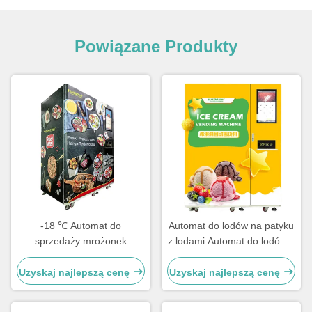
Powiązane Produkty
-18 ℃ Automat do
Automat do lodów na patyku
sprzedaży mrożonek
z lodami Automat do lodów z
Automat do mrożonych
tubami zamrożonymi
posiłków z ogrzewaniem
Uzyskaj najlepszą cenę
Uzyskaj najlepszą cenę
mikrofalowym