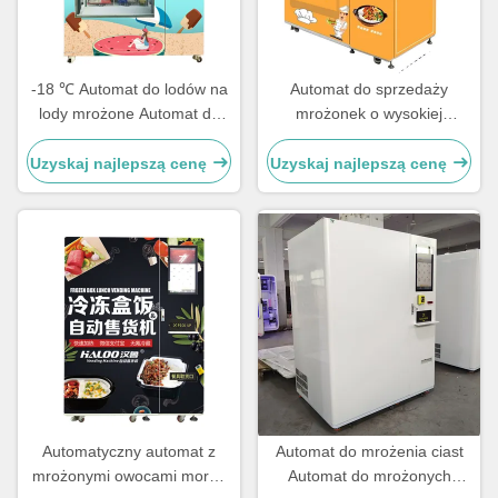
-18 ℃ Automat do lodów na
Automat do sprzedaży
lody mrożone Automat do
mrożonek o wysokiej
lodów na lodzie Automat do
wydajności grzewczej na
lodów na lodzie
sprzedaż Automat do
Uzyskaj najlepszą cenę
Uzyskaj najlepszą cenę
sprzedaży mrożonych
posypek
Automatyczny automat z
Automat do mrożenia ciast
mrożonymi owocami morza
Automat do mrożonych