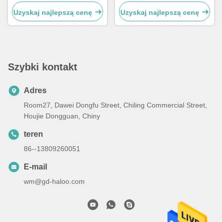
Automat na przynęty na ryby
deserów Automat do
mrożonych ciastek
Uzyskaj najlepszą cenę
Uzyskaj najlepszą cenę
Szybki kontakt
Adres
Room27, Dawei Dongfu Street, Chiling Commercial Street,
Houjie Dongguan, Chiny
teren
86--13809260051
E-mail
wm@gd-haloo.com