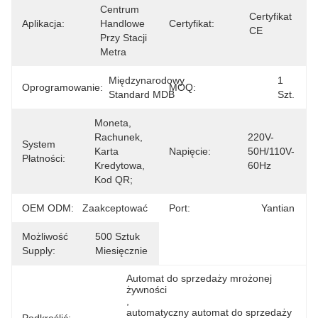
Centrum 
Certyfikat 
Aplikacja:
Handlowe 
Certyfikat:
CE
Przy Stacji 
Metra
Międzynarodowy 
1 
Oprogramowanie:
MOQ:
Standard MDB
Szt.
Moneta, 
Rachunek, 
220V-
System
Karta 
Napięcie:
50H/110V-
Płatności:
Kredytowa, 
60Hz
Kod QR;
OEM ODM:
Zaakceptować
Port:
Yantian
Możliwość
500 Sztuk 
Supply:
Miesięcznie
Automat do sprzedaży mrożonej 
żywności
, 
automatyczny automat do sprzedaży 