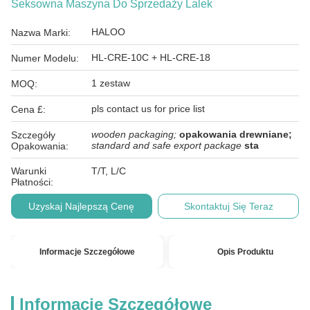
Seksowna Maszyna Do Sprzedaży Lalek
HALOO
Nazwa Marki:
HL-CRE-10C + HL-CRE-18
Numer Modelu:
1 zestaw
MOQ:
pls contact us for price list
Cena £:
wooden packaging;
opakowania drewniane;
Szczegóły
standard and safe export package
sta
Opakowania:
Warunki
T/T, L/C
Płatności:
Uzyskaj Najlepszą Cenę
Skontaktuj Się Teraz
Informacje Szczegółowe
Opis Produktu
Informacje Szczegółowe