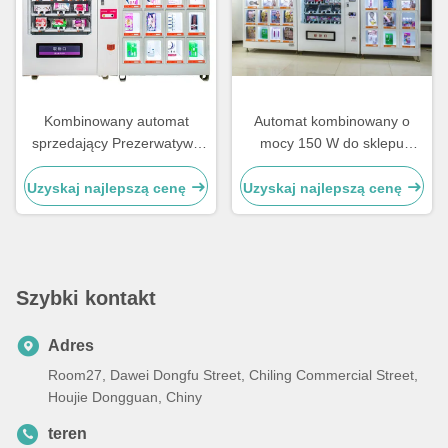
Kombinowany automat
Automat kombinowany o
sprzedający Prezerwatywy
mocy 150 W do sklepu
Produkty erotyczne Automat
erotycznego OEM ODM z
sprzedający Gniazda cewki
temperaturą pokojową
Uzyskaj najlepszą cenę
Uzyskaj najlepszą cenę
spiralnej
Szybki kontakt
Adres
Room27, Dawei Dongfu Street, Chiling Commercial Street,
Houjie Dongguan, Chiny
teren