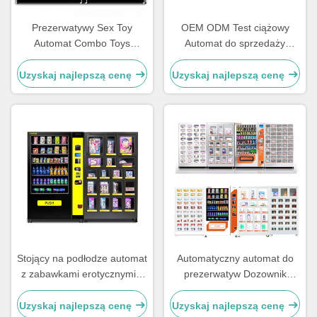
Prezerwatywy Sex Toy
OEM ODM Test ciążowy
Automat Combo Toys
Automat do sprzedaży
Automat dla dorosłych
Zestaw do testów Automat
do sprzedaży z 50 szafkami
Uzyskaj najlepszą cenę
Uzyskaj najlepszą cenę
Stojący na podłodze automat
Automatyczny automat do
z zabawkami erotycznymi z
prezerwatyw Dozownik
18 szafkami na ubrania
prezerwatyw Sex Shop
Automaty do sprzedaży
Uzyskaj najlepszą cenę
Uzyskaj najlepszą cenę