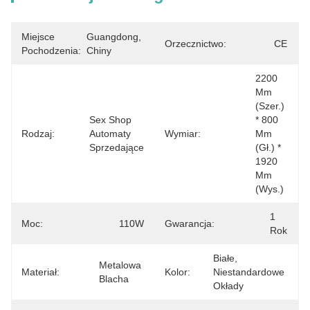
Miejsce
Guangdong, 
Orzecznictwo:
CE
Pochodzenia:
Chiny
2200 
Mm 
(szer.) 
Sex Shop 
* 800 
Rodzaj:
Automaty 
Wymiar:
Mm 
Sprzedające
(gł.) * 
1920 
Mm 
(wys.)
1 
Moc:
110W
Gwarancja:
Rok
Białe, 
Metalowa 
Materiał:
Kolor:
Niestandardowe 
Blacha
Okłady