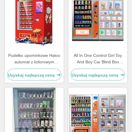
Pudełko upominkowe Haloo
All In One Control Girl Toy
automat z kolorowym
And Boy Car Blind Box
certyfikatem CE LED
Vending Machine o
pojemności 600 sztuk
Uzyskaj najlepszą cenę
Uzyskaj najlepszą cenę