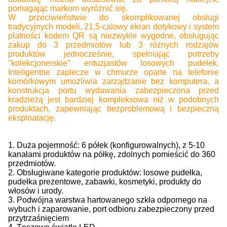
pomagając markom wyróżnić się.
W przeciwieństwie do skomplikowanej obsługi
tradycyjnych modeli, 21,5-calowy ekran dotykowy i system
płatności kodem QR są niezwykle wygodne, obsługując
zakup do 3 przedmiotów lub 3 różnych rodzajów
produktów jednocześnie, spełniając potrzeby
"kolekcjonerskie" entuzjastów losowych pudełek.
Inteligentne zaplecze w chmurze oparte na telefonie
komórkowym umożliwia zarządzanie bez komputera, a
konstrukcja portu wydawania zabezpieczona przed
kradzieżą jest bardziej kompleksowa niż w podobnych
produktach, zapewniając bezproblemową i bezpieczną
eksploatację.
1. Duża pojemność: 6 półek (konfigurowalnych), z 5-10
kanałami produktów na półkę, zdolnych pomieścić do 360
przedmiotów.
2. Obsługiwane kategorie produktów: losowe pudełka,
pudełka prezentowe, zabawki, kosmetyki, produkty do
włosów i urody.
3. Podwójna warstwa hartowanego szkła odpornego na
wybuch i zaparowanie, port odbioru zabezpieczony przed
przytrzaśnięciem