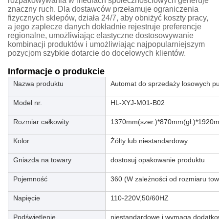
rozpakowywania w mediach społecznościowych generuje
znaczny ruch. Dla dostawców przełamuje ograniczenia
fizycznych sklepów, działa 24/7, aby obniżyć koszty pracy,
a jego zaplecze danych dokładnie rejestruje preferencje
regionalne, umożliwiając elastyczne dostosowywanie
kombinacji produktów i umożliwiając najpopularniejszym
pozycjom szybkie dotarcie do docelowych klientów.
Informacje o produkcie
Nazwa produktu
Automat do sprzedaży losowych p
Model nr.
HL-XYJ-M01-B02
Rozmiar całkowity
1370mm(szer.)*870mm(gł.)*1920m
Kolor
Żółty lub niestandardowy
Gniazda na towary
dostosuj opakowanie produktu
Pojemność
360 (W zależności od rozmiaru tow
Napięcie
110-220V,50/60HZ
Podświetlenie
niestandardowe i wymaga dodatkow