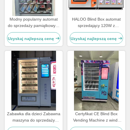
Modny popularny automat
HALOO Blind Box automat
do sprzedaży pamiątkowych
sprzedający 120W z
produktów z ekranem
kolorowym światłem LED
dotykowym
Uzyskaj najlepszą cenę
Uzyskaj najlepszą cenę
Zabawka dla dzieci Zabawna
Certyfikat CE Blind Box
maszyna do sprzedaży
Vending Machine z windą
pudełek dla OEM
OEM DOM