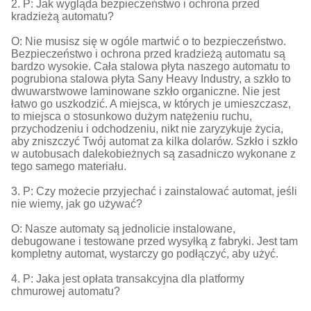
2. P: Jak wygląda bezpieczeństwo i ochrona przed
kradzieżą automatu?
O: Nie musisz się w ogóle martwić o to bezpieczeństwo.
Bezpieczeństwo i ochrona przed kradzieżą automatu są
bardzo wysokie. Cała stalowa płyta naszego automatu to
pogrubiona stalowa płyta Sany Heavy Industry, a szkło to
dwuwarstwowe laminowane szkło organiczne. Nie jest
łatwo go uszkodzić. A miejsca, w których je umieszczasz,
to miejsca o stosunkowo dużym natężeniu ruchu,
przychodzeniu i odchodzeniu, nikt nie zaryzykuje życia,
aby zniszczyć Twój automat za kilka dolarów. Szkło i szkło
w autobusach dalekobieżnych są zasadniczo wykonane z
tego samego materiału.
3. P: Czy możecie przyjechać i zainstalować automat, jeśli
nie wiemy, jak go używać?
O: Nasze automaty są jednolicie instalowane,
debugowane i testowane przed wysyłką z fabryki. Jest tam
kompletny automat, wystarczy go podłączyć, aby użyć.
4. P: Jaka jest opłata transakcyjna dla platformy
chmurowej automatu?