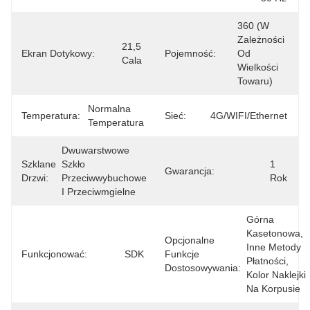
360 (w 
Zależności 
21,5 
Ekran Dotykowy:
Pojemność:
Od 
Cala
Wielkości 
Towaru)
Normalna 
Temperatura:
Sieć:
4G/WIFI/Ethernet
Temperatura
Dwuwarstwowe 
Szklane
Szkło 
1 
Gwarancja:
Drzwi:
Przeciwwybuchowe 
Rok
I Przeciwmgielne
Górna 
Kasetonowa, 
Opcjonalne
Inne Metody 
Funkcjonować:
SDK
Funkcje
Płatności, 
Dostosowywania:
Kolor Naklejki 
Na Korpusie