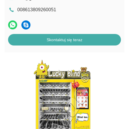
008613809260051
Skontaktuj się teraz