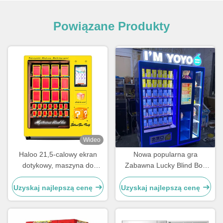
Powiązane Produkty
Wideo
Haloo 21,5-calowy ekran
Nowa popularna gra
dotykowy, maszyna do
Zabawna Lucky Blind Box
sprzedaży pudełkowa,
Vending Machine z ekranem
platforma dostaw XY z
dotykowym
Uzyskaj najlepszą cenę
Uzyskaj najlepszą cenę
ekstra dużym oknem
wyświetlania