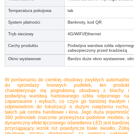
Temperatura pokojowa
tak
System płatności
Banknoty, kod QR
Tryb sieciowy
4G/WIFI/Ethernet
Cechy produktu
Podwójna warstwa szkła odpornego
zabezpieczony przed kradzieżą
Okno wystawowe
Bardzo duże okno wystawowe, silny 
W porównaniu do cienkiej obudowy zwykłych automatów
do sprzedaży losowych pudełek, ten produkt
charakteryzuje się pogrubioną obudową z blachy i
podwójną warstwą hartowanego szkła odpornego na
zaparowanie i wybuch, co czyni go bardziej trwałym i
odpowiednim do lokalizacji o dużym natężeniu ruchu,
takich jak centra handlowe i kina. Jego duża pojemność
360 jednostek znacznie przewyższa podobne modele, a
dynamiczny efekt tęczowego oświetlenia LED jest bardziej
przyciągający wzrok niż pojedyncze białe światło. Żółtą
obudowę można dostosować za pomocą naklejek,