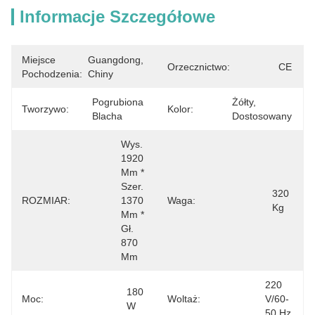
Informacje Szczegółowe
Miejsce
Guangdong, 
Orzecznictwo:
CE
Pochodzenia:
Chiny
Pogrubiona 
Żółty, 
Tworzywo:
Kolor:
Blacha
Dostosowany
Wys. 
1920 
Mm * 
Szer. 
320 
ROZMIAR:
1370 
Waga:
Kg
Mm * 
Gł. 
870 
Mm
220 
180 
Moc:
Woltaż:
V/60-
W
50 Hz