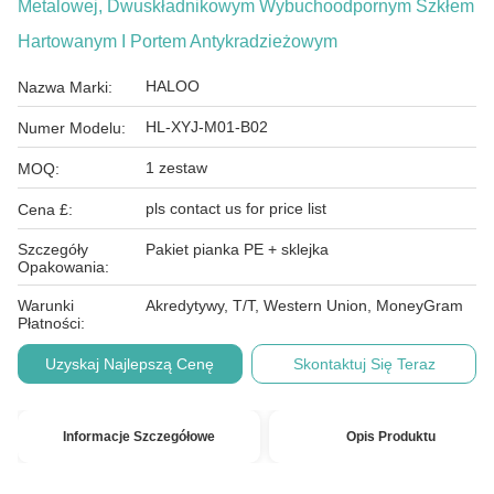
Metalowej, Dwuskładnikowym Wybuchoodpornym Szkłem
Hartowanym I Portem Antykradzieżowym
HALOO
Nazwa Marki:
HL-XYJ-M01-B02
Numer Modelu:
1 zestaw
MOQ:
pls contact us for price list
Cena £:
Szczegóły
Pakiet pianka PE + sklejka
Opakowania:
Warunki
Akredytywy, T/T, Western Union, MoneyGram
Płatności:
Uzyskaj Najlepszą Cenę
Skontaktuj Się Teraz
Informacje Szczegółowe
Opis Produktu