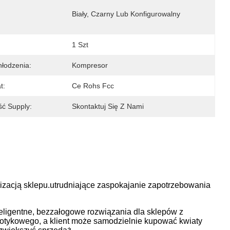
Biały, Czarny Lub Konfigurowalny
1 Szt
łodzenia:
Kompresor
t:
Ce Rohs Fcc
ść Supply:
Skontaktuj Się Z Nami
alizacją sklepu.utrudniające zaspokajanie zapotrzebowania
ligentne, bezzałogowe rozwiązania dla sklepów z
dotykowego, a klient może samodzielnie kupować kwiaty