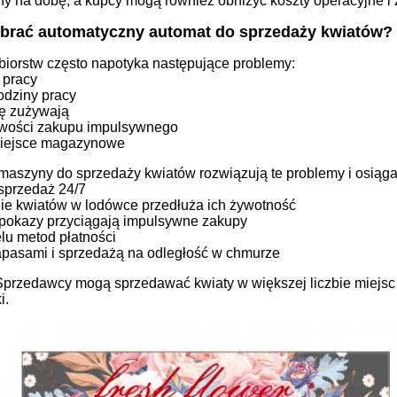
ny na dobę, a kupcy mogą również obniżyć koszty operacyjne i
brać automatyczny automat do sprzedaży kwiatów?
biorstw często napotyka następujące problemy:
 pracy
odziny pracy
ię zużywają
iwości zakupu impulsywnego
iejsce magazynowe
aszyny do sprzedaży kwiatów rozwiązują te problemy i osiąga
sprzedaż 24/7
e kwiatów w lodówce przedłuża ich żywotność
pokazy przyciągają impulsywne zakupy
lu metod płatności
pasami i sprzedażą na odległość w chmurze
przedawcy mogą sprzedawać kwiaty w większej liczbie miejsc
i.