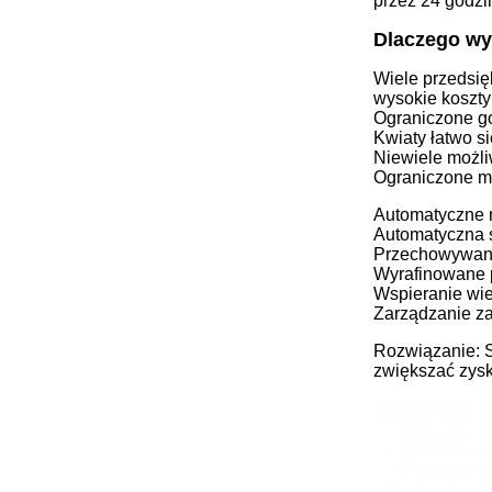
przez 24 godzi
Dlaczego wy
Wiele przedsię
wysokie koszty
Ograniczone g
Kwiaty łatwo s
Niewiele możl
Ograniczone m
Automatyczne m
Automatyczna 
Przechowywani
Wyrafinowane 
Wspieranie wie
Zarządzanie za
Rozwiązanie: S
zwiększać zysk