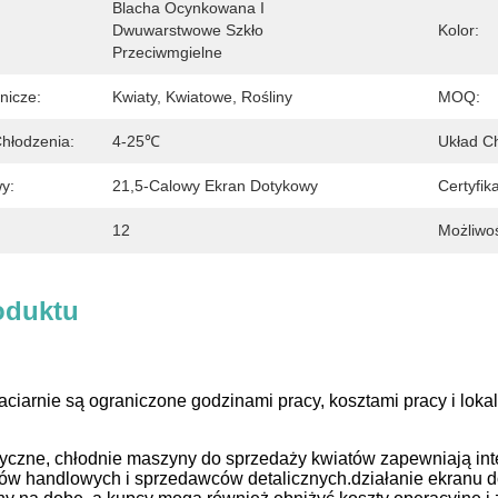
Blacha Ocynkowana I 
Dwuwarstwowe Szkło 
Kolor:
Przeciwmgielne
nicze:
Kwiaty, Kwiatowe, Rośliny
MOQ:
hłodzenia:
4-25℃
Układ Ch
y:
21,5-Calowy Ekran Dotykowy
Certyfika
12
Możliwo
oduktu
aciarnie są ograniczone godzinami pracy, kosztami pracy i lok
czne, chłodnie maszyny do sprzedaży kwiatów zapewniają inte
rów handlowych i sprzedawców detalicznych.działanie ekranu 