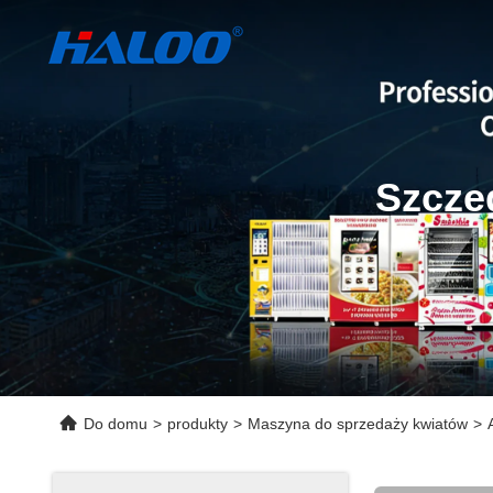
Szcze
Do domu
>
produkty
>
Maszyna do sprzedaży kwiatów
>