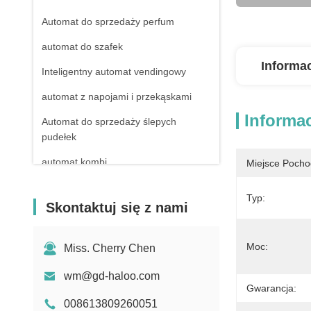
Automat do sprzedaży perfum
automat do szafek
Informa
Inteligentny automat vendingowy
automat z napojami i przekąskami
Informa
Automat do sprzedaży ślepych
pudełek
automat kombi
Miejsce Pocho
Niechłodzone automaty vendingowe
Typ:
Skontaktuj się z nami
automat apteczny
Automat do sprzedaży detergentów w
Moc:
Miss. Cherry Chen
płynie
wm@gd-haloo.com
Mini automat vendingowy
Gwarancja:
Automat do sprzedaży zabawek
008613809260051