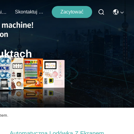
Skontaktuj Się Z Nami
Zacytować
Wydarzenia
uktach
zem.
Automatyczna Lodówka Z Ekranem