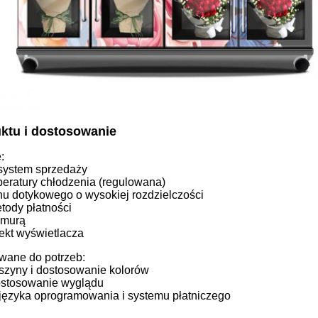
ktu i dostosowanie
:
system sprzedaży
eratury chłodzenia (regulowana)
nu dotykowego o wysokiej rozdzielczości
tody płatności
hmurą
ekt wyświetlacza
wane do potrzeb:
zyny i dostosowanie kolorów
ostosowanie wyglądu
języka oprogramowania i systemu płatniczego