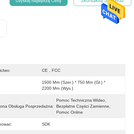
Skontaktuj Się Teraz
Uzyskaj Najlepszą Cenę
ictwo:
CE，FCC
1500 Mm (szer.) * 750 Mm (gł.) * 
2200 Mm (wys.)
Pomoc Techniczna Wideo, 
ona Obsługa Posprzedażna:
Bezpłatne Części Zamienne, 
Pomoc Online
nować:
SDK