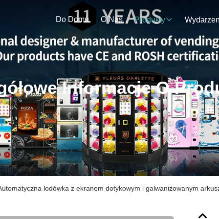
Do Domu
O Nas
Produkty
gółowe Informacje O Prod
Automatyczna lodówka z ekranem dotykowym i galwanizowanym arkus