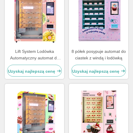
Lift System Lodówka
8 półek posypuje automat do
Automatyczny automat do
ciastek z windą i lodówką
ciastek Sałatka ze świeżą
żywnością z 21,5-calowym
Uzyskaj najlepszą cenę
Uzyskaj najlepszą cenę
ekranem dotykowym