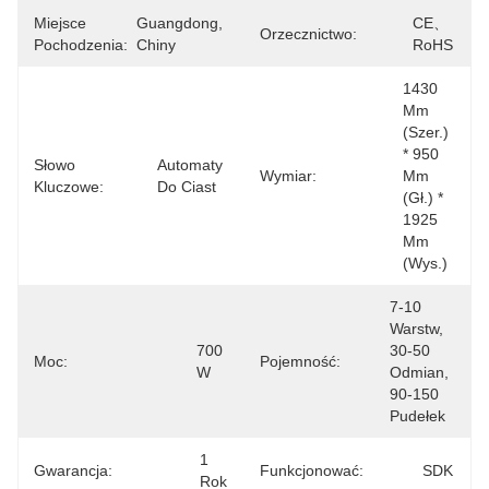
Miejsce
Guangdong, 
CE、
Orzecznictwo:
Pochodzenia:
Chiny
RoHS
1430 
Mm 
(szer.) 
* 950 
Słowo
Automaty 
Wymiar:
Mm 
Kluczowe:
Do Ciast
(gł.) * 
1925 
Mm 
(wys.)
7-10 
Warstw, 
700 
30-50 
Moc:
Pojemność:
W
Odmian, 
90-150 
Pudełek
1 
Gwarancja:
Funkcjonować:
SDK
Rok