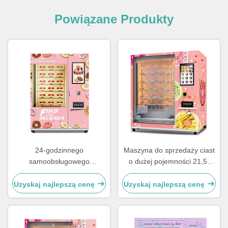
Powiązane Produkty
24-godzinnego
Maszyna do sprzedaży ciast
samoobsługowego
o dużej pojemności 21,5-
automatycznego systemu
calowy ekran dotykowy z
podnoszenia torta
kolorową pianką stalową i
Uzyskaj najlepszą cenę
Uzyskaj najlepszą cenę
automatyczny z całej
systemem wysyłki XY
stalowej ramki drzwi i
defoging szkło