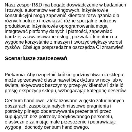
Nasz zespół R&D ma bogate doświadczenie w badaniach
i rozwoju automatów vendingowych. Inżynierowie
konstrukcyjni mogą zapewnić klientom rozwiązania dla
różnych potrzeb i rozwiązać różne specjalne potrzeby
produktowe; Inżynierowie oprogramowania mogą
integrować platformy danych i płatności, zapewniać
bardziej zaawansowane usługi, pozwalać klientom na
wygodne korzystanie z maszyn i tworzyć większy wzrost
zysków; Obsługa posprzedażna oszczędza Ci zmartwień.
Scenariusze zastosowań
Piekarnia: Aby uzupełnić krótkie godziny otwarcia sklepu,
może sprzedawać ciasta nawet bez dyżuru w nocy lub w
święta, aktywować bezczynny przepływ klientów i dzielić
presję ekspozycji sklepu, wzbogacając kategorię deserów.
Centrum handlowe: Zlokalizowane w gęsto zaludnionych
obszarach, zaspokaja natychmiastowe pragnienia i
potrzeby pilnego obdarowywania prezentami przez
kupujących bez potrzeby dedykowanego personelu,
elastycznie zajmując małe przestrzenie i poprawiając
wygodę i dochody centrum handlowego.