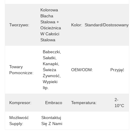
Kolorowa 
Blacha 
Stalowa + 
Tworzywo:
Kolor:
Standard/dostosowany
Ościeżnica 
W Całości 
Stalowa
Babeczki, 
Sałatki, 
Kanapki, 
Towary
Świeża 
OEM/ODM:
Przyjąć
Pomocnicze:
Żywność, 
Wypieki 
Itp.
2-
Kompresor:
Embraco
Temperatura:
10°C
Możliwość
Skontaktuj 
Supply:
Się Z Nami