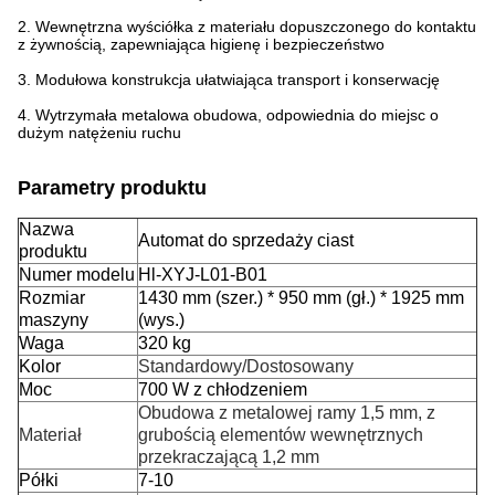
2. Wewnętrzna wyściółka z materiału dopuszczonego do kontaktu
z żywnością, zapewniająca higienę i bezpieczeństwo
3. Modułowa konstrukcja ułatwiająca transport i konserwację
4. Wytrzymała metalowa obudowa, odpowiednia do miejsc o
dużym natężeniu ruchu
Parametry produktu
Nazwa
Automat do sprzedaży ciast
produktu
Numer modelu
Hl-XYJ-L01-B01
Rozmiar
1430 mm (szer.) * 950 mm (gł.) * 1925 mm
maszyny
(wys.)
Waga
320 kg
Kolor
Standardowy/Dostosowany
Moc
700 W z chłodzeniem
Obudowa z metalowej ramy 1,5 mm, z
Materiał
grubością elementów wewnętrznych
przekraczającą 1,2 mm
Półki
7-10