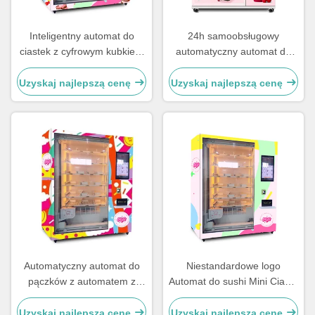
Inteligentny automat do
24h samoobsługowy
ciastek z cyfrowym kubkiem
automatyczny automat do
Lodówka automat do ciastek
ciasta z ekranem dotykowym
z windą
automat na ciasto
Uzyskaj najlepszą cenę
Uzyskaj najlepszą cenę
Automatyczny automat do
Niestandardowe logo
pączków z automatem z
Automat do sushi Mini Ciasta
czytnikiem kart US
Automat do ciastek Bento
Uzyskaj najlepszą cenę
Uzyskaj najlepszą cenę