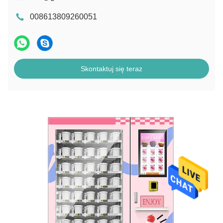
008613809260051
Skontaktuj się teraz