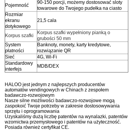
90-150 porcji, możemy dostosować sloty
Pojemność
towarowe do Twojego pudełka na ciasto
Rozmiar
ekranu
21,5 cala
dotykowego
Korpus szafki wypełniony pianką o
Korpus szafki
grubości 50 mm
System
Banknoty, monety, karty kredytowe,
płatności
rozwiązanie QR
Sieć
4G, Wi-Fi
Standardowy
MDB/DEX
interfejs
HALOO jest jednym z najlepszych producentów
automatów vendingowych w Chinach z zespołem
badawczo-rozwojowym
Nasze silne możliwości badawczo-rozwojowe mogą
zaspokoić Twoje potrzeby w zakresie dostosowywania
sprzętu i oprogramowania
Uzyskaliśmy dużą liczbę patentów na wynalazki, patentów
wzornictwa przemysłowego i patentów na użyteczność.
Posiada również certyfikat CE.