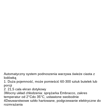
Automatyczny system podnoszenia warzywa świeże ciasta z
lodówką
1. Duża pojemność, może pomieścić 60-300 sztuk butelek lub
porcji
2. 21,5 cala ekran dotykowy
3Mocny układ chłodzenia: sprężarka Embracco, zakres
temperatur od 2
°C
do 35°C, ustawione swobodnie
4Dwuwarstwowe szkło hartowane, podgrzewanie elektryczne do
rozmrażania