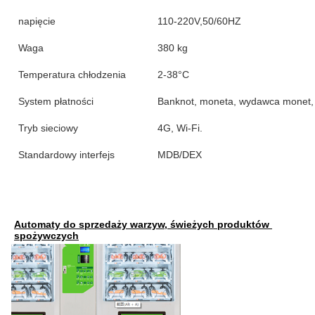
napięcie
110-220V,50/60HZ
Waga
380 kg
Temperatura chłodzenia
2-38°C
System płatności
Banknot, moneta, wydawca monet, 
Tryb sieciowy
4G, Wi-Fi.
Standardowy interfejs
MDB/DEX
Automaty do sprzedaży warzyw, świeżych produktów 
spożywczych