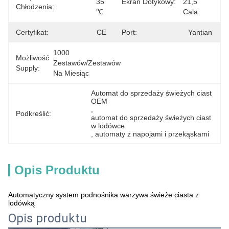
35 
Ekran Dotykowy:
21,5 
Chłodzenia:
℃
Cala
Certyfikat:
CE
Port:
Yantian
1000 
Możliwość
Zestawów/zestawów 
Supply:
Na Miesiąc
Automat do sprzedaży świeżych ciast 
OEM
, 
Podkreślić:
automat do sprzedaży świeżych ciast 
w lodówce
, 
automaty z napojami i przekąskami
Opis Produktu
Automatyczny system podnośnika warzywa świeże ciasta z
lodówką
Opis produktu