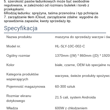
5. szerokość pasów ładunkowych może być swobodnie
regulowana, w zależności od rozmiaru butelek i toreb z
przekąskami.
6Rodzaj ładunku: sprężyna, taśma przenośna i typ pchnięcia
7. zarządzanie tłem iCloud, zarządzanie zdalne: wygodne do
sprawdzenia zapasów, kwoty sprzedaży itp.
Specyfikacja
Nazwa produktu
maszyna do sprzedaży warzyw i ś
Model nr.
HL-SLY-10C-002-C
Ogólny rozmiar
1370mm ((W) * 860mm ((D) * 192
Kolor
białe, czarne, OEM lub specjalne na
Kategoria produktów
warzywa, świeże produkty spożywcze
wspierających
Pojemność magazynowa
60-300 sztuk
Rozmiar ekranu
21.5 cali, system Androida
dotykowego
Władza
600W z chłodzeniem