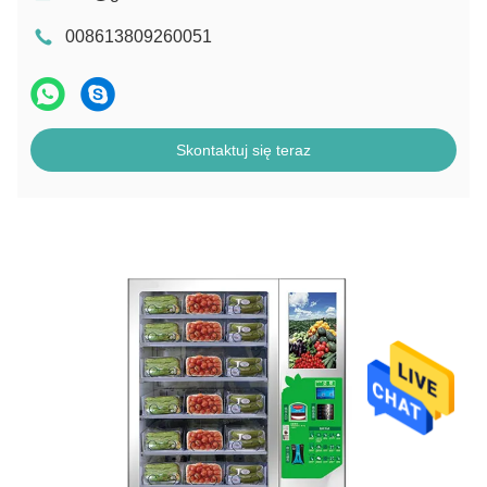
008613809260051
Skontaktuj się teraz