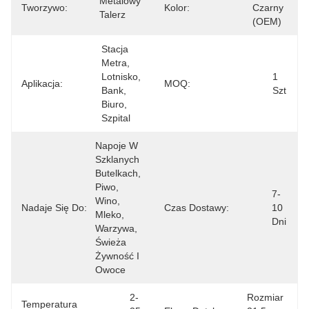
Metalowy 
Tworzywo:
Kolor:
Czarny 
Talerz
(OEM)
Stacja 
Metra, 
Lotnisko, 
1 
Aplikacja:
MOQ:
Bank, 
Szt
Biuro, 
Szpital
Napoje W 
Szklanych 
Butelkach, 
Piwo, 
7-
Wino, 
Nadaje Się Do:
Czas Dostawy:
10 
Mleko, 
Dni
Warzywa, 
Świeża 
Żywność I 
Owoce
2-
Rozmiar 
Temperatura