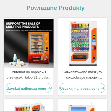
Powiązane Produkty
Automat do napojów i
Galwanizowane maszyny
przekąsek Haloo 21,5 cala o
sprzedające napoje i
pojemności 360 sztuk, z
przekąski są trwałe
szybą zapobiegającą
Uzyskaj najlepszą cenę
Uzyskaj najlepszą cenę
parowaniu, solidny i trwały