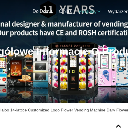
Do Domu
O Nas
Produkty
gółowe Informacje O Prod
Haloo 14-lattice Customized Logo Flower Vending Machine Dary Flower