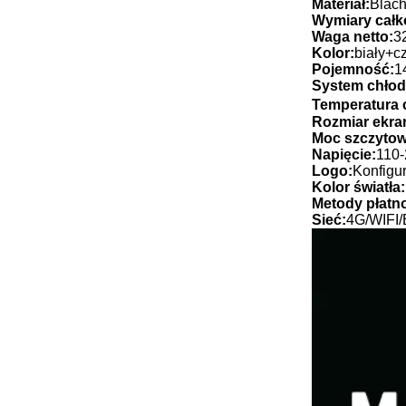
Materiał:
Blac
Wymiary całk
Waga netto:
3
Kolor:
biały+c
Pojemność:
1
System chłodz
Temperatura 
Rozmiar ekra
Moc szczytow
Napięcie:
110-
Logo:
Konfigu
Kolor światła:
Metody płatno
Sieć:
4G/WIFI/