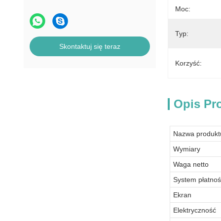
erotycznych
Moc:
Maszyna do sprzedaży paznokci
Typ:
Skontaktuj się teraz
Korzyść:
Opis Pr
Nazwa produkt
Wymiary
Waga netto
System płatnoś
Ekran
Elektryczność