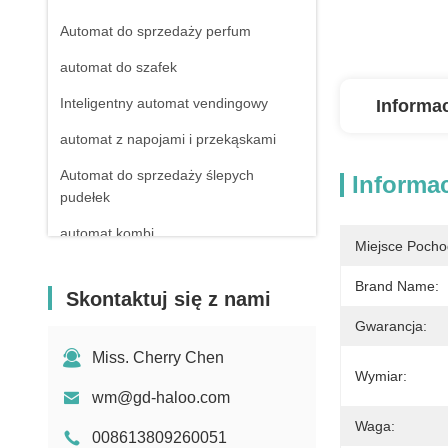
Automat do sprzedaży perfum
automat do szafek
Inteligentny automat vendingowy
Informa
automat z napojami i przekąskami
Automat do sprzedaży ślepych
Informa
pudełek
automat kombi
Miejsce Pocho
Niechłodzone automaty vendingowe
Brand Name:
Skontaktuj się z nami
automat apteczny
Gwarancja:
Automat do sprzedaży detergentów w
Miss. Cherry Chen
płynie
Wymiar:
wm@gd-haloo.com
Mini automat vendingowy
Waga:
Automat do sprzedaży zabawek
008613809260051