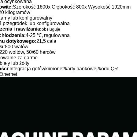
ha ocynkowana
owite:
Szerokość 1600x Głębokość 800x Wysokość 1920mm
20 kilogramów
zarny lub konfigurowalny
4 przegródek lub konfigurowalna
enia i nawilżania
:
obsługuje
chłodzenia:
4-25 ℃, regulowana
nu dotykowego:
21,5 cala
a:
800 watów
220 woltów, 50/60 herców
rowalne za darmo
biały lub żółty
ści:
Integracja gotówki/monet/karty bankowej/kodu QR
Ethernet