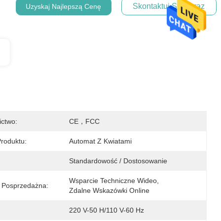
Skontaktuj Się Teraz
Uzyskaj Najlepszą Cenę
ictwo:
CE，FCC
roduktu:
Automat Z Kwiatami
Standardowość / Dostosowanie
Wsparcie Techniczne Wideo, 
 Posprzedażna:
Zdalne Wskazówki Online
220 V-50 H/110 V-60 Hz