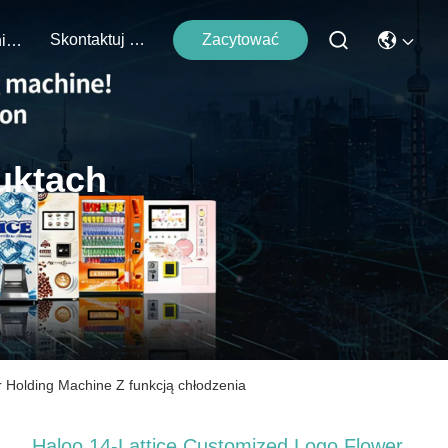
Skontaktuj Się Z Nami
Zacytować
Wydarzenia
uktach
 Holding Machine Z funkcją chłodzenia
Haloo 14-Lattice Customized Logo Flower