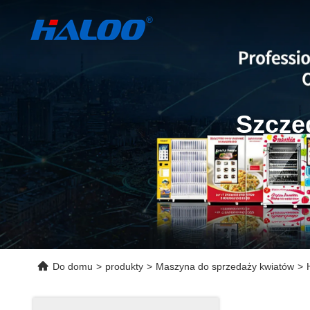
Szcze
Do domu
>
produkty
>
Maszyna do sprzedaży kwiatów
>