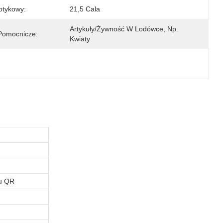
otykowy:
21,5 Cala
Artykuły/żywność W Lodówce, Np. 
Pomocnicze:
Kwiaty
du QR