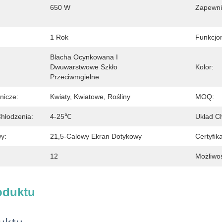
650 W
Zapewni
1 Rok
Funkcjo
Blacha Ocynkowana I 
Dwuwarstwowe Szkło 
Kolor:
Przeciwmgielne
nicze:
Kwiaty, Kwiatowe, Rośliny
MOQ:
hłodzenia:
4-25℃
Układ Ch
y:
21,5-Calowy Ekran Dotykowy
Certyfika
12
Możliwo
oduktu