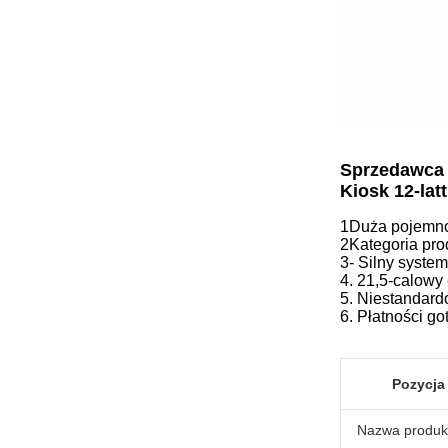
Sprzedawca 
Kiosk 12-la
1Duża pojemno
2Kategoria prod
3- Silny syste
4. 21,5-calowy
5. Niestandar
6. Płatności g
Pozycja
Nazwa produk