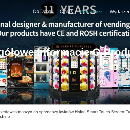
Do Domu
O Nas
Produkty
gółowe Informacje O Prod
zedawca maszyn do sprzedaży kwiatów Haloo Smart Touch Screen Full 
chine