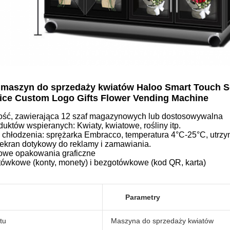
maszyn do sprzedaży kwiatów Haloo Smart Touch Sc
ttice Custom Logo Gifts Flower Vending Machine
ść, zawierająca 12 szaf magazynowych lub dostosowywalna
uktów wspieranych: Kwiaty, kwiatowe, rośliny itp.
m chłodzenia: sprężarka Embracco, temperatura 4°C-25°C, utrz
 ekran dotykowy do reklamy i zamawiania.
dowe opakowania graficzne
otówkowe (konty, monety) i bezgotówkowe (kod QR, karta)
Parametry
tu
Maszyna do sprzedaży kwiatów