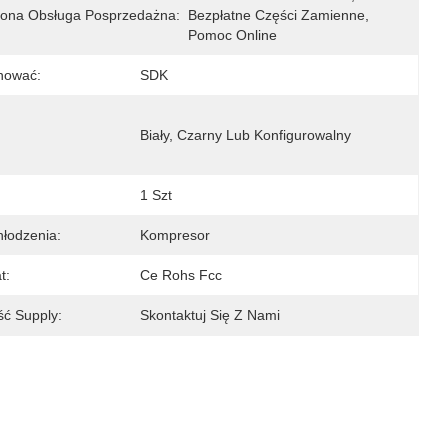
ona Obsługa Posprzedażna:
Bezpłatne Części Zamienne, 
Pomoc Online
nować:
SDK
Biały, Czarny Lub Konfigurowalny
1 Szt
łodzenia:
Kompresor
t:
Ce Rohs Fcc
ść Supply:
Skontaktuj Się Z Nami