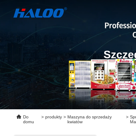
Szcze
Do
>
produkty
>
Maszyna do sprzedaży
>
Spr
domu
kwiatów
Ma