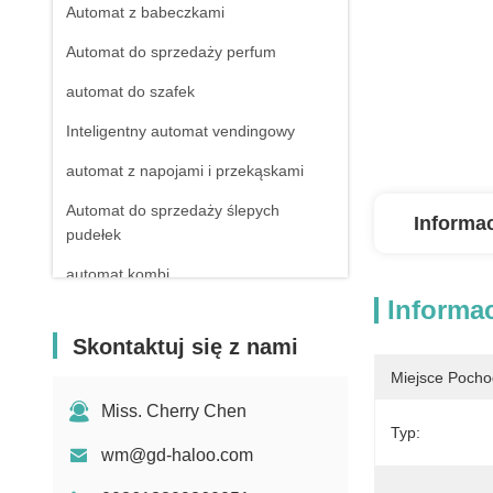
Automat z babeczkami
Automat do sprzedaży perfum
automat do szafek
Inteligentny automat vendingowy
automat z napojami i przekąskami
Automat do sprzedaży ślepych
Informa
pudełek
automat kombi
Informa
Niechłodzone automaty vendingowe
Skontaktuj się z nami
automat apteczny
Miejsce Pocho
Automat do sprzedaży detergentów w
Miss. Cherry Chen
płynie
Typ:
wm@gd-haloo.com
Mini automat vendingowy