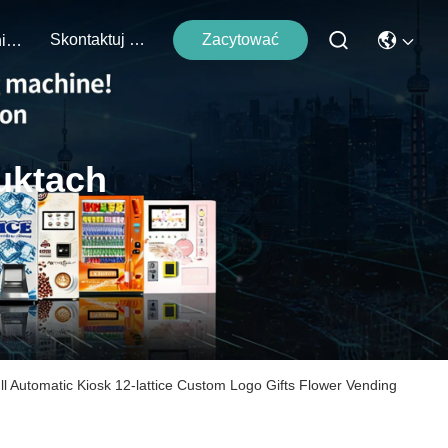
Skontaktuj Się Z Nami
Zacytować
Wydarzenia
uktach
Automatic Kiosk 12-lattice Custom Logo Gifts Flower Vending