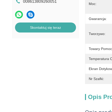
Automat do sprzedaży zabawek
008613809260051
Moc:
erotycznych
Maszyna do sprzedaży paznokci
Gwarancja:
Skontaktuj się teraz
Tworzywo:
Towary Pomoc
Temperatura C
Ekran Dotykow
Nr Szafki:
Opis Pr